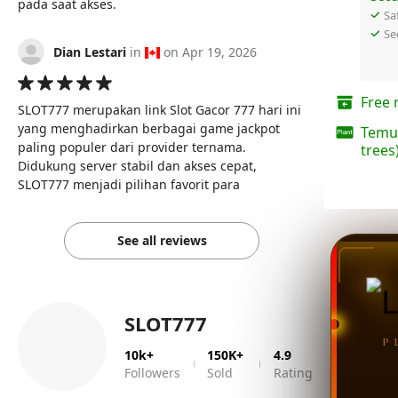
pada saat akses.
Sa
Se
Dian Lestari
in
on Apr 19, 2026
Free 
SLOT777 merupakan link Slot Gacor 777 hari ini 
yang menghadirkan berbagai game jackpot 
Temu'
paling populer dari provider ternama. 
trees
Didukung server stabil dan akses cepat, 
SLOT777 menjadi pilihan favorit para 
penggemar slot online.
See all reviews
SLOT777
P
10k+
150K+
4.9
Followers
Sold
Rating