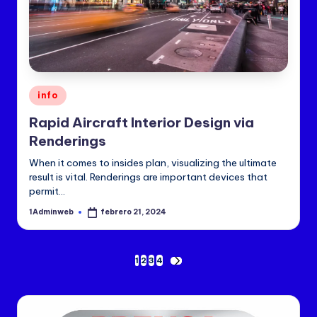
Publicado
info
en
Rapid Aircraft Interior Design via
Renderings
When it comes to insides plan, visualizing the ultimate
result is vital. Renderings are important devices that
permit…
1Adminweb
febrero 21, 2024
Publicado
por
Paginación
1
2
3
4
SIGUIENTE
PÁGINA
de