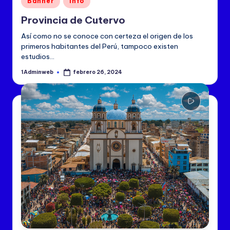
nuestras
Banner
info
s
en
frecuencias:
Provincia de Cutervo
P

101.1
Así como no se conoce con certeza el origen de los
o
FM
primeros habitantes del Perú, tampoco existen
–
p
estudios…
Frecuencia
ul
Modulada
1Adminweb
febrero 26, 2024
Publicado
por

a
980
AM
r
–
::
Onda
Media
E
Además,
n
gracias
a
vi
nuestro
aplicativo
v
oficial,
o
llevamos
nuestra
señal