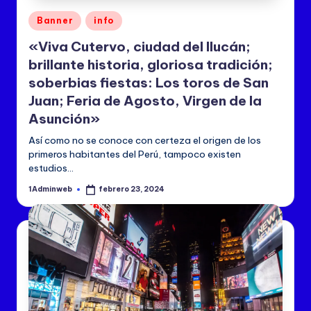
a
Publicado
Banner
info
oyentes
en
de
«Viva Cutervo, ciudad del Ilucán;
todo
brillante historia, gloriosa tradición;
el
mundo,
soberbias fiestas: Los toros de San
convirtiendo
Juan; Feria de Agosto, Virgen de la
a
Asunción»
Grupo
Radio
Así como no se conoce con certeza el origen de los
Cutervo
primeros habitantes del Perú, tampoco existen
en
estudios…
una
emisora
1Adminweb
febrero 23, 2024
Publicado
por
de
alcance
internacional.